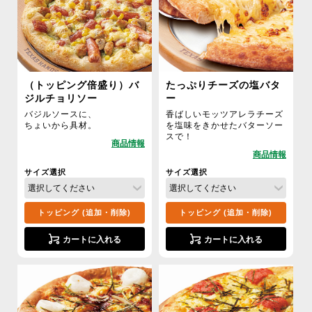
（トッピング倍盛り）バ
たっぷりチーズの塩バタ
ジルチョリソー
ー
バジルソースに、
香ばしいモッツアレラチーズ
ちょいから具材。
を塩味をきかせたバターソー
スで！
サイズ選択
サイズ選択
トッピング (追加・削除)
トッピング (追加・削除)
カートに入れる
カートに入れる