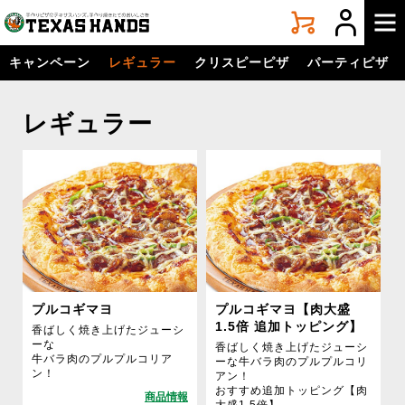
手
づ
く
キャンペーン
レギュラー
クリスピーピザ
パーティピザ
り
ピ
ザ
レギュラー
テ
キ
サ
ス
ハ
ン
ズ
プルコギマヨ
プルコギマヨ【肉大盛
1.5倍 追加トッピング】
香ばしく焼き上げたジューシ
ーな
香ばしく焼き上げたジューシ
牛バラ肉のプルプルコリア
ーな牛バラ肉のプルプルコリ
ン！
アン！
おすすめ追加トッピング【肉
大盛1.5倍】