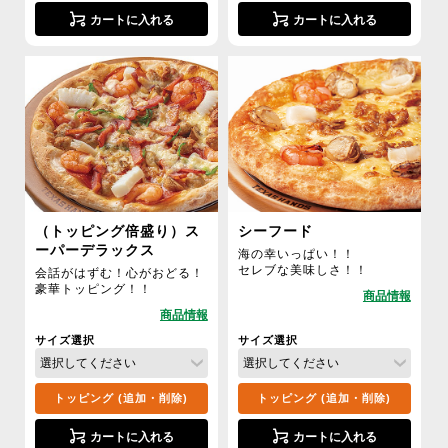
カートに入れる
カートに入れる
（トッピング倍盛り）ス
シーフード
ーパーデラックス
海の幸いっぱい！！
セレブな美味しさ！！
会話がはずむ！心がおどる！
豪華トッピング！！
サイズ選択
サイズ選択
トッピング (追加・削除)
トッピング (追加・削除)
カートに入れる
カートに入れる