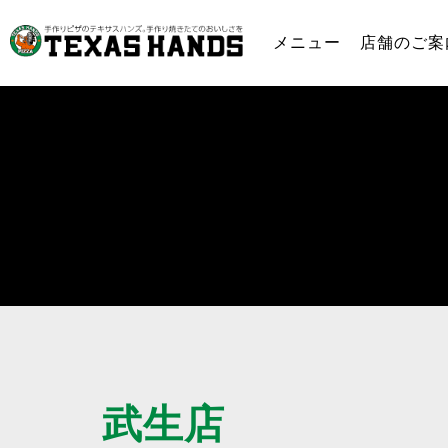
手
づ
メニュー
店舗のご案
く
り
ピ
ザ
テ
キ
サ
ス
ハ
ン
ズ
武生店