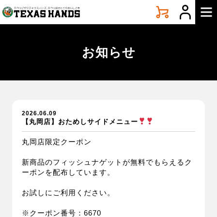
手
づ
く
り
ピ
お知らせ
ザ
テ
キ
サ
ス
ハ
2026.06.09
ン
【丸岡店】おためしサイドメニュー
ズ
丸岡店限定クーポン
新商品のフィッシュナゲットが無料でもらえるク
ーポンを配布しています。
お試しにご利用ください。
※クーポン番号：6670