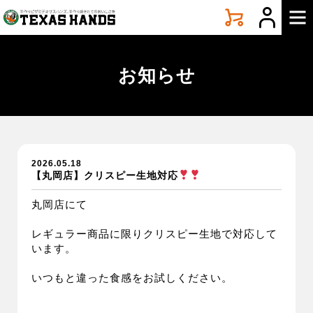
手
づ
く
り
ピ
お知らせ
ザ
テ
キ
サ
ス
ハ
2026.05.18
ン
【丸岡店】クリスピー生地対応
ズ
丸岡店にて
レギュラー商品に限りクリスピー生地で対応して
います。
いつもと違った食感をお試しください。