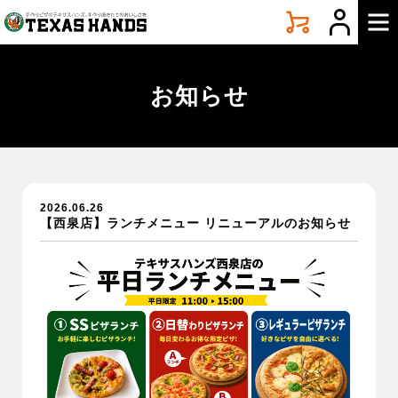
手
づ
く
り
ピ
お知らせ
ザ
テ
キ
サ
ス
ハ
2026.06.26
ン
【西泉店】ランチメニュー リニューアルのお知らせ
ズ