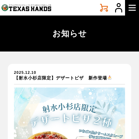
手
づ
く
り
ピ
お知らせ
ザ
テ
キ
サ
ス
ハ
2025.12.10
ン
【射水小杉店限定】デザートピザ 新作登場
ズ